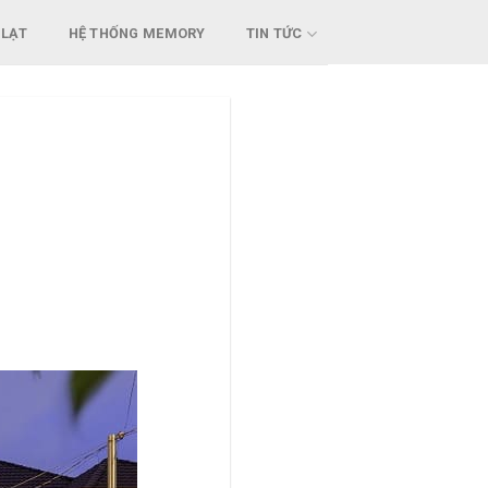
 LẠT
HỆ THỐNG MEMORY
TIN TỨC